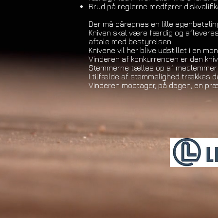
Brud på reglerne medfører diskvalifik
Der må påregnes en lille egenbetaling
Kniven skal være færdig og afleveres 
aftale med bestyrelsen.
Knivene vil her blive udstillet i en 
Vinderen af konkurrencen er den kniv
Stemmerne tælles op af medlemmer af
I tilfælde af stemmelighed trækkes de
Vinderen modtager, på dagen, en præ
.