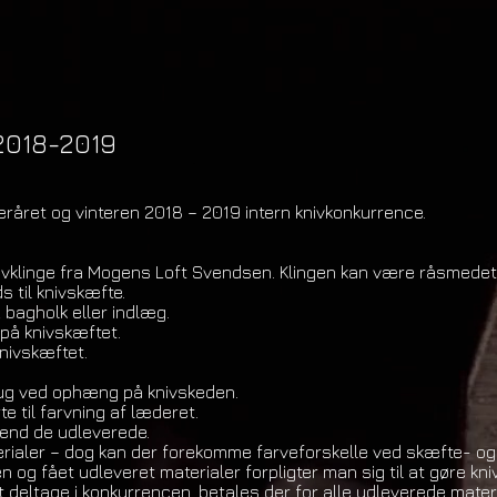
 2018-2019
fteråret og vinteren 2018 – 2019 intern knivkonkurrence.
vklinge fra Mogens Loft Svendsen. Klingen kan være råsmedet 
s til knivskæfte.
, bagholk eller indlæg.
 på knivskæftet.
knivskæftet.
 brug ved ophæng på knivskeden.
 til farvning af læderet.
 end de udleverede.
erialer – dog kan der forekomme farveforskelle ved skæfte- og 
 og fået udleveret materialer forpligter man sig til at gøre kni
t deltage i konkurrencen, betales der for alle udleverede materi