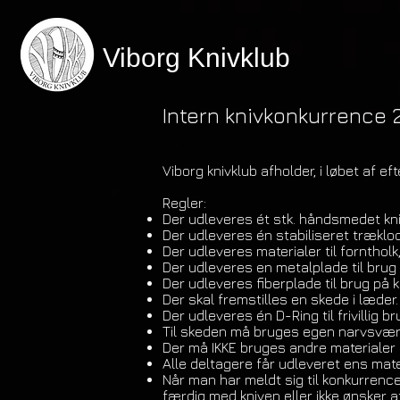
Viborg Knivklub
Intern knivkonkurrence
Viborg knivklub afholder, i løbet af e
Regler:
Der udleveres ét stk. håndsmedet kni
Der udleveres én stabiliseret træklod
Der udleveres materialer til forntholk
Der udleveres en metalplade til brug
Der udleveres fiberplade til brug på 
Der skal fremstilles en skede i læder.
Der udleveres én D-Ring til frivillig
Til skeden må bruges egen narvsværte
Der må IKKE bruges andre materialer
Alle deltagere får udleveret ens mat
Når man har meldt sig til konkurrencen
færdig med kniven eller ikke ønsker a