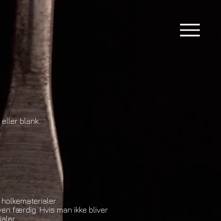
eller blank.
holkematerialer.
ven færdig. Hvis man ikke bliver
aler.