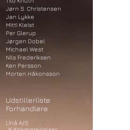
Tilo Knuth
Jørn S. Christensen
Jan Lykke
Mitti Kleist
Per Glerup
Jørgen ​Dobel
Michael West
Nils Frederiksen
Ken Persson
Morten Håkonsson
Udstillerliste
Forhandlere
Linå A/S
JK Knivmaterialser