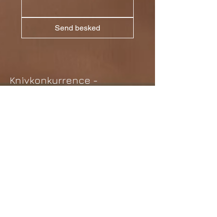
Send besked
Knivkonkurrence -
Publikumsprisen
Regler for publikumsprisen.
Publikumsprisen er en åben
konkurrence, dvs. alle fra begynder til
proffer kan deltage.
Der kan indleveres et stk. kniv med
skede pr. person. Prisen for at deltage i
konkurrencen er 20,00 kr. der betales
ved indlevering.
Dog kun knive der overholder
våbenlovens bekendtgørelser kan
deltage i konkurrencen!!